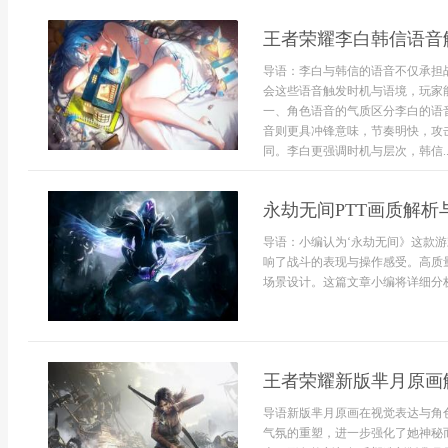
王者荣耀李白韩信语音
导语：李白与韩信的语音不仅承担
会这些语音触发时机与语境，玩家
一、角色语音的气质区分李白的语
音则更具冲锋意味，节奏明快，攻
同。李白更强调时机与层次，韩信..
永劫无间PTT画质解析
导语：小编认为‘永劫无间》这款
响了战斗的表现与操作感受。高质
场景设计。这篇文章小编将详细分析
王者荣耀新版芈月原画
导语新版芈月原画在视觉表达与角
气氛的重塑，进一步强化了她神秘