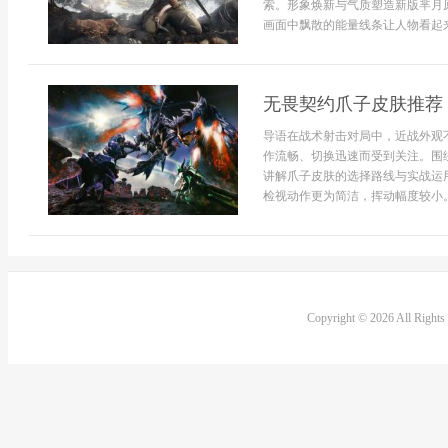
索。形象焕新与气质塑造新版芈月
画面中飘散的能量线条让人物看起来
无畏契约爪子皮肤推荐
导语在战术射击对局中，近战外观
作流畅、切换迅速而受到关注。围
讲解爪子皮肤的选择路线与实战运
检视动作更为简洁，挥动幅度较小。
Copyright © 2026 All Right