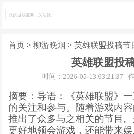
您的游戏宝典，关注我！
首页
>
柳游晚烟
> 英雄联盟投稿节
英雄联盟投
时间：2026-05-13 03:21:37
作
摘要：导语：《英雄联盟》一
的关注和参与。随着游戏内容
推出了众多与之相关的节目。
更好地领会游戏，还能带来娱