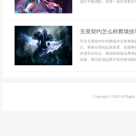
进行平衡调配，使每一场对局更具可玩
无畏契约怎么样爬墙技
导语无畏契约中的爬墙并非简单跳
式。掌握合理的起跳角度、技能释
杀或安全转点。基础机制领会爬墙
边缘，通过贴墙起跳并保持移动路线键
Copyright © 2026 All Right