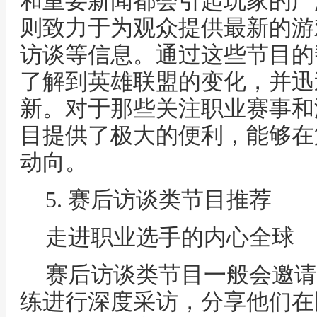
和重要新闻都会引起玩家的广
则致力于为观众提供最新的游
访谈等信息。通过这些节目的
了解到英雄联盟的变化，并迅
新。对于那些关注职业赛事和
目提供了极大的便利，能够在
动向。
5. 赛后访谈类节目推荐
走进职业选手的内心全球
赛后访谈类节目一般会邀请
练进行深度采访，分享他们在