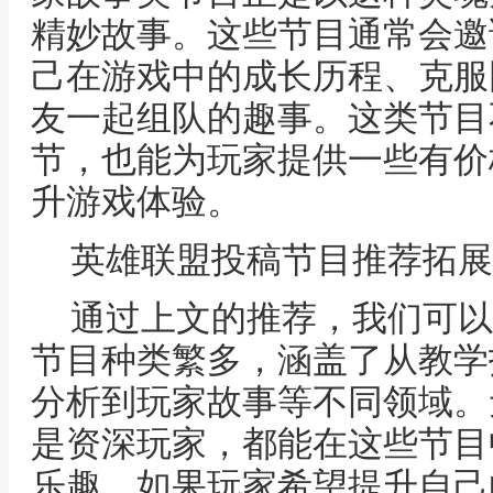
精妙故事。这些节目通常会邀
己在游戏中的成长历程、克服
友一起组队的趣事。这类节目
节，也能为玩家提供一些有价
升游戏体验。
英雄联盟投稿节目推荐拓展
通过上文的推荐，我们可以
节目种类繁多，涵盖了从教学
分析到玩家故事等不同领域。
是资深玩家，都能在这些节目
乐趣。如果玩家希望提升自己