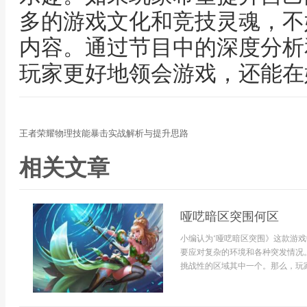
多的游戏文化和竞技灵魂，不
内容。通过节目中的深度分析
玩家更好地领会游戏，还能在
王者荣耀物理技能暴击实战解析与提升思路
相关文章
哑呓暗区突围何区
小编认为‘哑呓暗区突围》这款游
要应对复杂的环境和各种突发情况
挑战性的区域其中一个。那么，玩家