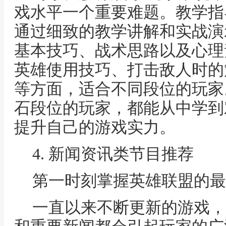
戏水平一个重要难题。教学指
通过细致的教学讲解和实战演
基本技巧、战术思路以及心理
英雄使用技巧、打击敌人时的
等方面，适合不同段位的玩家
石段位的玩家，都能从中学到
提升自己的游戏实力。
4. 新闻资讯类节目推荐
第一时刻掌握英雄联盟的最
一直以来不断更新的游戏，