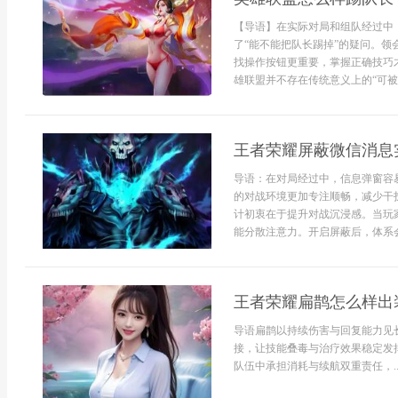
【导语】在实际对局和组队经过中
了“能不能把队长踢掉”的疑问。
找操作按钮更重要，掌握正确技巧
雄联盟并不存在传统意义上的“可被投
王者荣耀屏蔽微信消息
导语：在对局经过中，信息弹窗容
的对战环境更加专注顺畅，减少干
计初衷在于提升对战沉浸感。当玩
能分散注意力。开启屏蔽后，体系会在
王者荣耀扁鹊怎么样出
导语扁鹊以持续伤害与回复能力见
接，让技能叠毒与治疗效果稳定发
队伍中承担消耗与续航双重责任，..