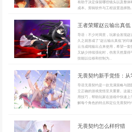
有助于决定保留哪些镜头以及整体
成本。剪辑软件与工程设置选择熟..
王者荣耀赵云输出真低
导语：不少对局里，玩家会发现赵
久之就形成了“赵云输出真低”的
云当成纯输出点来使用，希望一套
又缺少持续强化时，伤害天然显得
技能以位移和控制为...
无畏契约新手觉悟：从
导语无畏契约是一款充满策略与团
立正确的游戏觉悟至关重要。这篇
用技巧，帮助玩家在游戏中快速上
解每个角色的特点和定位无畏契约中
无畏契约怎么样狩猎