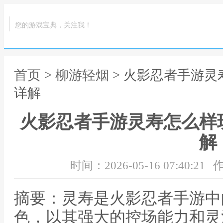
您的游戏宝典，关注我！
首页
>
柳游轻烟
> 火影忍者手游
详解
火影忍者手游灵寿怎么样
解
时间：2026-05-16 07:40:21
作
摘要：灵寿是火影忍者手游中
色，以其强大的控场能力和灵