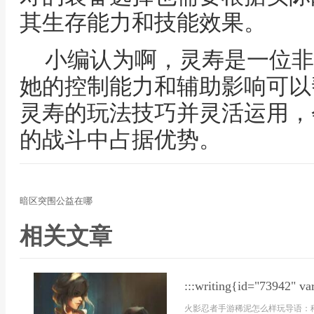
其生存能力和技能效果。
小编认为啊，灵寿是一位非
她的控制能力和辅助影响可以
灵寿的玩法技巧并灵活运用，
的战斗中占据优势。
暗区突围公益在哪
相关文章
:::writing{id="73942" va
火影忍者手游稀泥怎么样玩导语：