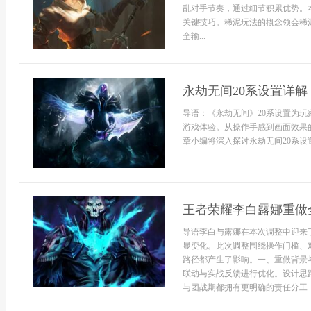
乱对手节奏，通过细节积累优势。
关键技巧。稀泥玩法的概念领会稀
全输...
永劫无间20系设置详
导语：《永劫无间》20系设置为
游戏体验。从操作手感到画面效果
章小编将深入探讨永劫无间20系设置
王者荣耀李白露娜重做
导语李白与露娜在本次调整中迎来
显变化。此次调整围绕操作门槛、
路径都产生了影响。一、重做背景
联动与实战反馈进行优化。设计思
与团战期都拥有更明确的责任分工，也