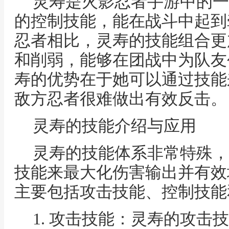
灵寿是火影忍者手游中的一
的控制技能，能在战斗中起到
忍者相比，灵寿的技能组合更
和削弱，能够在团战中为队友
寿的优势在于她可以通过技能
敌方忍者很难做出有效反击。
灵寿的技能介绍与应用
灵寿的技能体系非常特殊，
技能来最大化伤害输出并有效
主要包括攻击技能、控制技能
1. 攻击技能：灵寿的攻击