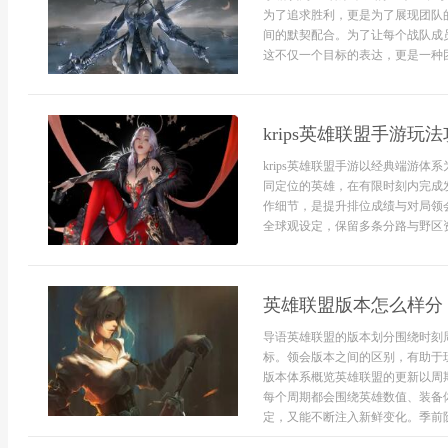
为了追求胜利，更是为了展现团队
间的默契配合。为了让每个战队成
这不仅一个目标的表达，更是一种团
krips英雄联盟手游玩
krips英雄联盟手游以经典端游
同定位的英雄，在有限时刻内完成
作细节，是提升排位成绩与对局领会
全球观设定，保留多条分路与野区资
英雄联盟版本怎么样分
导语英雄联盟的版本划分围绕时刻
标。领会版本之间的区别，有助于
版本体系概览英雄联盟的更新以周
每个周期都会围绕英雄数值、装备
定，又能不断注入新鲜变化。季前阶