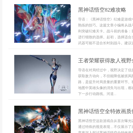
黑神话悟空82难攻略
导语：《黑神话悟空》82难是游
熟练的技巧。这篇文章小编将从战
利突破82难关卡。战斗前的准备：
进行细致的选择。起初，选择适合
武器可能不适合长时刻战斗。建议选择
王者荣耀获得敌人视野
导语在对局经过中，视野决定了信
获取敌方动向，不但能降低被抓风
路，是提升对局质量的重要环节。
地图中英雄头像的消失与出现，都
下一步行动路线。河道...
黑神话悟空全特效画质
黑神话悟空这款游戏自从首次曝光
通过特殊的视觉表现，不仅展示了
章将深入探讨黑神话悟空全特效画