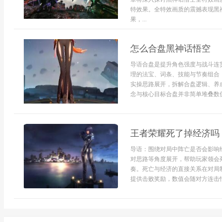
特效果。全特效画质的震撼表现黑
果，...
怎么合盘黑神话悟空
导语合盘是提升角色强度与战斗连
理的法宝、词条、技能与节奏组合
实操思路展开，拆解合盘逻辑、养
念与核心目标合盘并非简单堆叠数值，
王者荣耀死了掉经济吗
导语：围绕对局中阵亡是否会影响
对思路等角度展开，帮助玩家领会
奏。死亡与经济的直接关系在对局
提供击败奖励，数值会随对方连击情