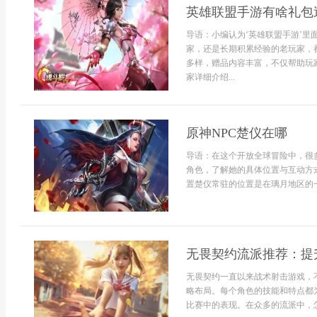
英雄联盟手游有啥礼包
导语：小编认为‘英雄联盟手游’
家，还是长期积累经验的老玩家，
多样，赠品内容丰富，不仅帮助玩
家详细介绍...
原神NPC楚仪在哪
导语：在这个开放全球冒险中，很
角色，了解她的具体位置与互动方
置楚仪常驻的位置是在璃月地区的一
无畏契约流派推荐：提
无畏契约一直以来战术射击游戏，
略布局。每个角色的技能和特点都
比赛中的表现。在众多的流派中，怎