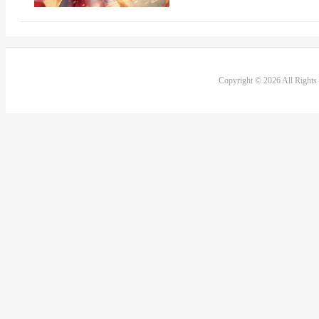
Copyright © 2026 All Right