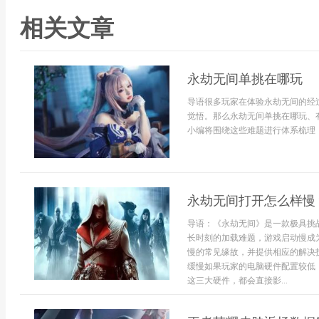
相关文章
永劫无间单挑在哪玩
导语很多玩家在体验永劫无间的经
觉悟。那么永劫无间单挑在哪玩、
小编将围绕这些难题进行体系梳理，
永劫无间打开怎么样慢
导语：《永劫无间》是一款极具挑
长时刻的加载难题，游戏启动慢成
慢的常见缘故，并提供相应的解决
缓慢如果玩家的电脑硬件配置较低
这三大硬件，都会直接影...