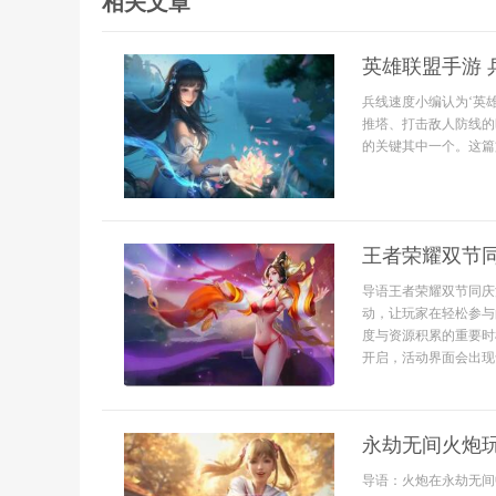
相关文章
英雄联盟手游 
兵线速度小编认为‘英
推塔、打击敌人防线的
的关键其中一个。这篇文
王者荣耀双节
导语王者荣耀双节同庆
动，让玩家在轻松参与
度与资源积累的重要时
开启，活动界面会出现专
永劫无间火炮
导语：火炮在永劫无间