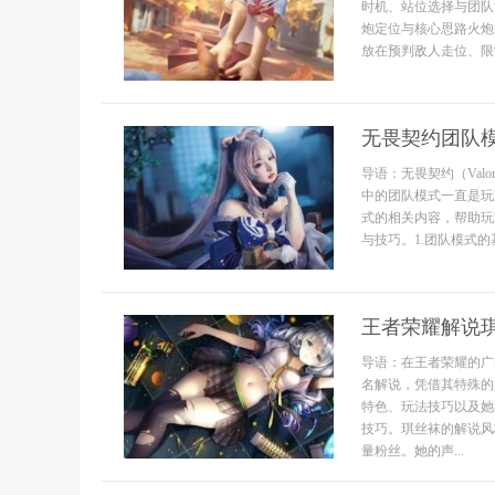
时机、站位选择与团队
炮定位与核心思路火炮
放在预判敌人走位、限制
无畏契约团队
导语：无畏契约（Val
中的团队模式一直是玩
式的相关内容，帮助玩
与技巧。1.团队模式的
王者荣耀解说
导语：在王者荣耀的广
名解说，凭借其特殊的
特色、玩法技巧以及她
技巧。琪丝袜的解说风
量粉丝。她的声...