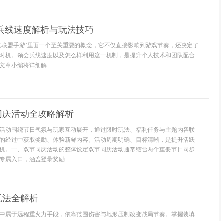
兵线速度解析与玩法技巧
雄联盟手游’里面一个至关重要的概念，它不仅直接影响到游戏节奏，还决定了
时机。领会兵线速度以及怎么样利用这一机制，是提升个人技术和团队配合
章小编将详细解...
同庆活动全攻略解析
活动围绕节日气氛与玩家互动展开，通过限时玩法、福利任务与主题内容联
的经过中获取奖励、体验新鲜内容。活动周期明确、目标清晰，是提升活跃
机。一、双节同庆活动的整体设定双节同庆活动通常结合两个重要节日同步
属入口，涵盖登录奖励...
玩法全解析
中属于远程重火力手段，依靠范围伤害与地形压制改变战局节奏。掌握装填