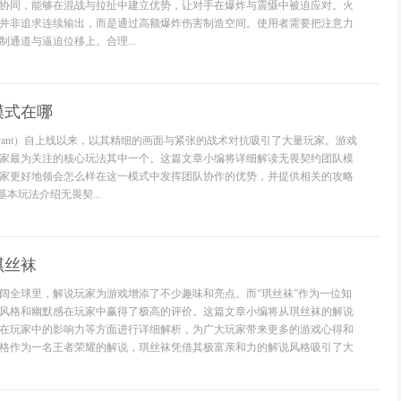
协同，能够在混战与拉扯中建立优势，让对手在爆炸与震慑中被迫应对。火
并非追求连续输出，而是通过高额爆炸伤害制造空间。使用者需要把注意力
通道与逼迫位移上。合理...
模式在哪
orant）自上线以来，以其精细的画面与紧张的战术对抗吸引了大量玩家。游戏
家最为关注的核心玩法其中一个。这篇文章小编将详细解读无畏契约团队模
家更好地领会怎么样在这一模式中发挥团队协作的优势，并提供相关的攻略
基本玩法介绍无畏契...
琪丝袜
阔全球里，解说玩家为游戏增添了不少趣味和亮点。而“琪丝袜”作为一位知
风格和幽默感在玩家中赢得了极高的评价。这篇文章小编将从琪丝袜的解说
在玩家中的影响力等方面进行详细解析，为广大玩家带来更多的游戏心得和
格作为一名王者荣耀的解说，琪丝袜凭借其极富亲和力的解说风格吸引了大