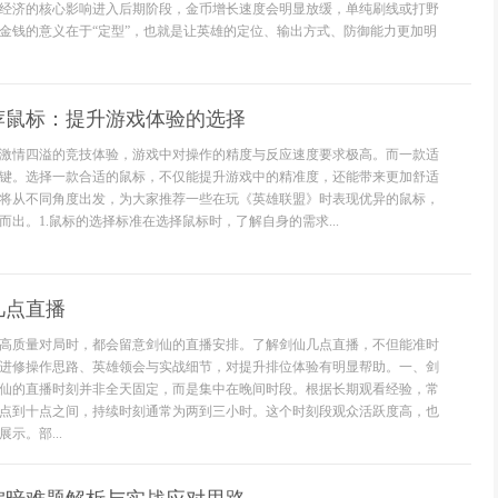
经济的核心影响进入后期阶段，金币增长速度会明显放缓，单纯刷线或打野
金钱的意义在于“定型”，也就是让英雄的定位、输出方式、防御能力更加明
荐鼠标：提升游戏体验的选择
激情四溢的竞技体验，游戏中对操作的精度与反应速度要求极高。而一款适
键。选择一款合适的鼠标，不仅能提升游戏中的精准度，还能带来更加舒适
将从不同角度出发，为大家推荐一些在玩《英雄联盟》时表现优异的鼠标，
出。1.鼠标的选择标准在选择鼠标时，了解自身的需求...
几点直播
高质量对局时，都会留意剑仙的直播安排。了解剑仙几点直播，不但能准时
进修操作思路、英雄领会与实战细节，对提升排位体验有明显帮助。一、剑
仙的直播时刻并非全天固定，而是集中在晚间时段。根据长期观看经验，常
点到十点之间，持续时刻通常为两到三小时。这个时刻段观众活跃度高，也
示。部...