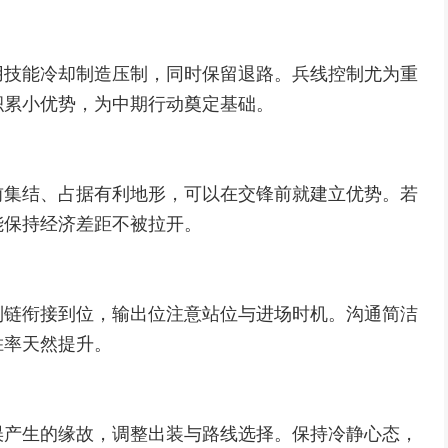
用技能冷却制造压制，同时保留退路。兵线控制尤为重
积累小优势，为中期行动奠定基础。
前集结、占据有利地形，可以在交锋前就建立优势。若
能保持经济差距不被拉开。
制链衔接到位，输出位注意站位与进场时机。沟通简洁
胜率天然提升。
误产生的缘故，调整出装与路线选择。保持冷静心态，