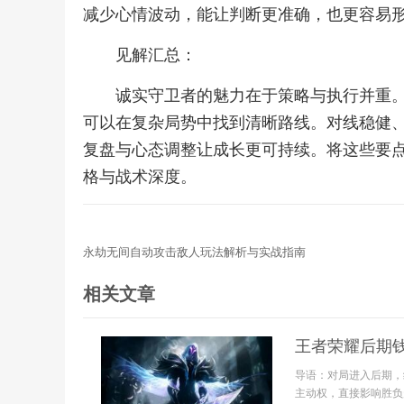
减少心情波动，能让判断更准确，也更容易
见解汇总：
诚实守卫者的魅力在于策略与执行并重
可以在复杂局势中找到清晰路线。对线稳健
复盘与心态调整让成长更可持续。将这些要
格与战术深度。
永劫无间自动攻击敌人玩法解析与实战指南
相关文章
王者荣耀后期
导语：对局进入后期，
主动权，直接影响胜负