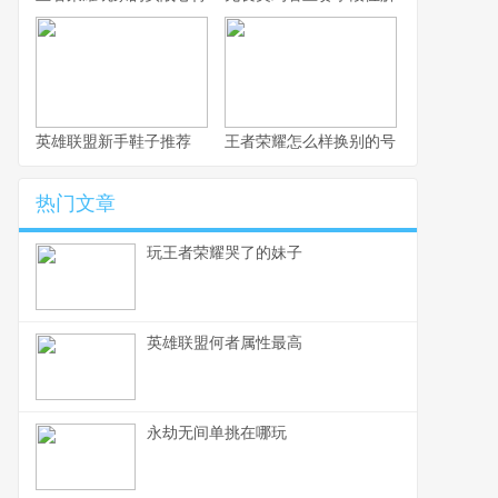
英雄联盟新手鞋子推荐
王者荣耀怎么样换别的号
热门文章
玩王者荣耀哭了的妹子
英雄联盟何者属性最高
永劫无间单挑在哪玩