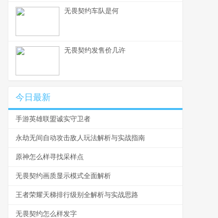
无畏契约车队是何
无畏契约发售价几许
今日最新
手游英雄联盟诚实守卫者
永劫无间自动攻击敌人玩法解析与实战指南
原神怎么样寻找采样点
无畏契约画质显示模式全面解析
王者荣耀天梯排行级别全解析与实战思路
无畏契约怎么样发字