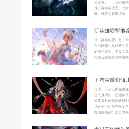
节运营。一、明确后期
难以再形成质变。此时
确。玩家需要根据阵...
玩英雄联盟推
玩《英雄联盟》是一种
合的鼠标往是成败的关
的操作体验。本篇文章
帮助玩家在游戏中脱颖而
王者荣耀剑仙
导语：不少玩家在关注
进入直播间，还能体系
仙直播时刻规律解析剑
见开播区间多在晚上八
方便主播进行连贯对局展