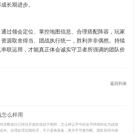
形成长期进步。
。通过领会定位、掌控地图信息、合理搭配阵容，玩家
、资源取舍得当、团战执行统一，胜利并非偶然。持续
点串联运用，才能真正体会诚实守卫者所强调的团队价
返回列表
钱怎么样用
经济数值往已经拉开差距或趋于饱和，怎么样让手中的金币持续转化为战场
走向。合理处理后期经济，不只是换装备，更关乎节奏判断、团队协同与细