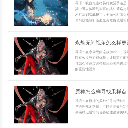
导语：吸血鬼素材英雄联盟手游是
其中可以体验到丰富的战斗策略与
术打法到实战技巧，全面分析怎么
介与技能解析吸血鬼英雄角色通常具
永劫无间视角怎么样更
导语：在永劫无间这款游戏中，视
以有效提升游戏体验，让玩家在面
讨怎么样通过调整视角距离来进步玩
的重要性视角...
原神怎么样寻找采样点
导语：在原神的多种任务与活动中
与合理规划路线，可以更高效地定
读采样点通常与任务描述紧密关联。