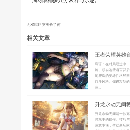
一局对战都多几分从容与乐趣。
无双暗区突围长了何
相关文章
王者荣耀英雄
导语：在对局经过中，
路。领会这些语言背后
词塑造的英雄性格线索
战斗风格。偏进攻型的
色...
升龙永劫无间
升龙永劫无间是一款充
游戏中的操作、技巧与
注意事项，帮助新玩家