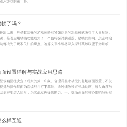
入游戏的第一步。...
锁帧了吗？
推出以来，凭借其流畅的游戏体验和紧张刺激的对战模式吸引了大量玩家。
说，是否启用锁帧功能成为了一个值得探讨的话题。锁帧的影响、怎么样启
响都成为了玩家关注的重点。这篇文章小编将深入探讨英雄联盟手游锁帧...
画面设置详解与实战应用思路
登场画面往决定了玩家的第一印象。合理调整永劫无间登场画面设置，不仅
视觉与操作层面为后续战斗打下基础。通过细致设置登场动画、镜头角度与
以更好地进入情形，为实战发挥提供助力。一、登场画面的核心影响解析登
怎么样互通