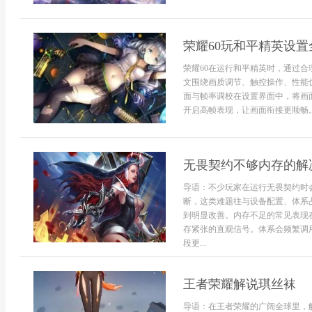
荣耀60玩和平精英设置
荣耀60在运行和平精英时，通过
文围绕画质调节、触控操作、性能
面与帧率调校在设置界面中，将画
开启高帧表现，让画面衔接更顺畅。
无畏契约不够内存的解
导语：不少玩家在运行无畏契约时
断，这类难题往与设备配置、体系
到明显改善。内存不足的常见表现
存紧张的直观信号。体系会频繁调
段更...
王者荣耀解说琪丝袜
导语：在王者荣耀的广阔全球里，