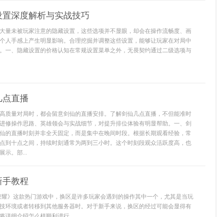
设置深度解析与实战技巧
大量未被玩家注意的隐藏设置，这些选项并不显眼，却会在操作流畅度、画
个人手感上产生明显影响。合理挖掘并调整这些设置，能够让玩家在对局中
。一、隐藏设置的价格认知在常规设置菜单之外，无畏契约通过二级选项与
几点直播
高质量对局时，都会留意剑仙的直播安排。了解剑仙几点直播，不但能准时
进修操作思路、英雄领会与实战细节，对提升排位体验有明显帮助。一、剑
仙的直播时刻并非全天固定，而是集中在晚间时段。根据长期观看经验，常
点到十点之间，持续时刻通常为两到三小时。这个时刻段观众活跃度高，也
示。部...
新手教程
荣耀》这款热门游戏中，换区是许多玩家会遇到的操作其中一个，尤其是当玩
技环境或者转移到其他服务器时。对于新手来说，换区的经过可能会显得有
详细介绍怎么样顺利进行...