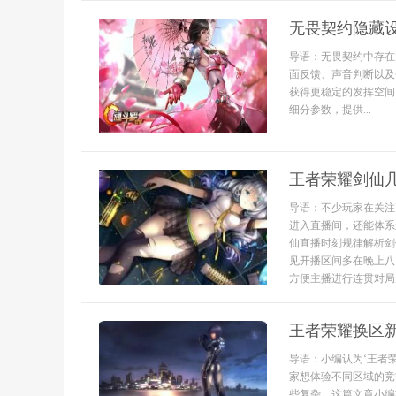
无畏契约隐藏
导语：无畏契约中存在
面反馈、声音判断以及
获得更稳定的发挥空间
细分参数，提供...
王者荣耀剑仙
导语：不少玩家在关注
进入直播间，还能体系
仙直播时刻规律解析剑
见开播区间多在晚上八
方便主播进行连贯对局展
王者荣耀换区
导语：小编认为‘王者
家想体验不同区域的竞
些复杂，这篇文章小编将