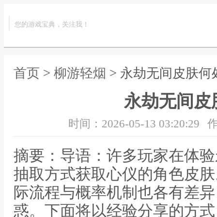
您的游戏宝典，关注我！
首页
>
柳游轻烟
> 永劫无间皮肤何
永劫无间皮
时间：2026-05-13 03:20:29
作
摘要：导语：许多玩家在体验
抽取方式获取心仪的角色皮肤
际流程与概率机制也各有差异
惑。下面将以经验分享的方式