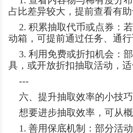
1. 查看内容物与稀有度分
占比差异较大，提前查看有助
2. 积累抽取代币或点券：
动箱，可提前通过任务、通行
3. 利用免费或折扣机会：
具，或开放折扣抽取活动，适
---
六、提升抽取效率的小技巧
想要进步抽取效率，可从概
1. 善用保底机制：部分活