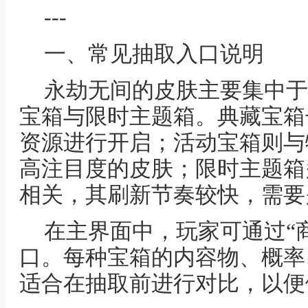
---
一、常见抽取入口说明
永劫无间的皮肤主要集中于
宝箱与限时主题箱。典藏宝箱
资源进行开启；活动宝箱则与
高注目度的皮肤；限时主题箱
相关，其刷新节奏较快，需要
在主界面中，玩家可通过“
口。每种宝箱的内容物、概率
适合在抽取前进行对比，以便