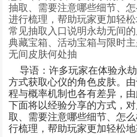
抽取、需要注意哪些细节、怎
进行梳理，帮助玩家更加轻松地
常见抽取入口说明永劫无间的
典藏宝箱、活动宝箱与限时主
无间皮肤何处抽
导语：许多玩家在体验永劫
方式获取心仪的角色皮肤。由
程与概率机制也各有差异，由
下面将以经验分享的方式，对
取、需要注意哪些细节、怎么
行梳理，帮助玩家更加轻松地