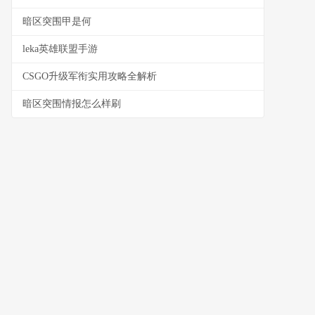
暗区突围甲是何
leka英雄联盟手游
CSGO升级军衔实用攻略全解析
暗区突围情报怎么样刷