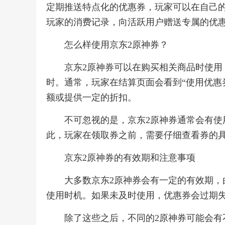
定期推送特点化的优惠券，玩家可以在自己
玩家的消费记录，向活跃用户赠送专属的优
怎么样使用京东2原神券？
京东2原神券可以在购买相关商品时使用
时。通常，玩家在结算页面会看到“使用优惠
额或提供一定的折扣。
不可忽视的是，京东2原神券通常会有使
此，玩家在领取券之前，需要仔细查看券的
京东2原神券的有效期和注意事项
大多数京东2原神券会有一定的有效期
使用时机。如果未及时使用，优惠券会过期
除了这些之后，不同的2原神券可能会