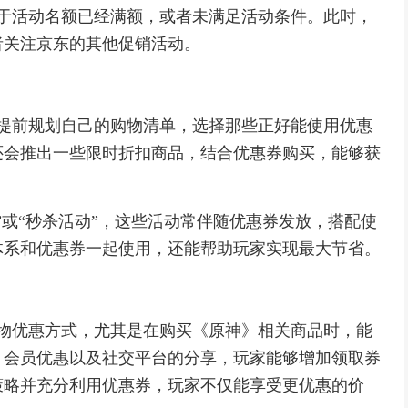
由于活动名额已经满额，或者未满足活动条件。此时，
者关注京东的其他促销活动。
以提前规划自己的购物清单，选择那些正好能使用优惠
还会推出一些限时折扣商品，结合优惠券购买，能够获
”或“秒杀活动”，这些活动常伴随优惠券发放，搭配使
体系和优惠券一起使用，还能帮助玩家实现最大节省。
购物优惠方式，尤其是在购买《原神》相关商品时，能
、会员优惠以及社交平台的分享，玩家能够增加领取券
策略并充分利用优惠券，玩家不仅能享受更优惠的价