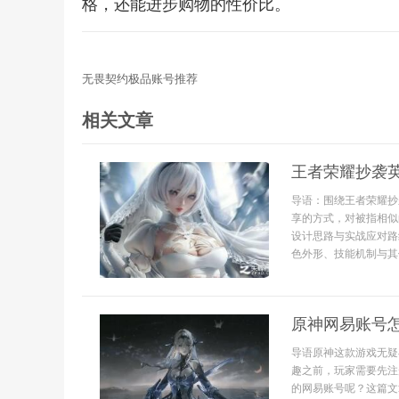
格，还能进步购物的性价比。
无畏契约极品账号推荐
相关文章
王者荣耀抄袭
导语：围绕王者荣耀抄
享的方式，对被指相似
设计思路与实战应对路
色外形、技能机制与其他
原神网易账号
导语原神这款游戏无疑
趣之前，玩家需要先注
的网易账号呢？这篇文