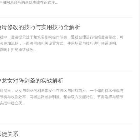
注册网易账号的基础步骤在正式注...
邀请修改的技巧与实用技巧全解析
过中，邀请提示过于频繁常影响操作节奏，通过合理进行拒绝邀请修改，可
验更加流畅，下面将围绕相关设置方式、使用场景与技巧进行体系说明。
响】拒绝邀请修改...
中龙女对阵剑圣的实战解析
对局里，龙女与剑圣的相遇常发生在野区与团战前沿。一个偏向持续作战与
节奏与收割效率，两者思路差异明显。领会双方技能特性、节奏选择与细节
战中建立优...
师徒关系