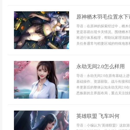
原神栖木羽毛位置水下
导语：在原神的探索经过中，栖木
更是容易出现卡关情况。围绕栖木
将进行体系梳理，帮助玩家理清路
关任务通常与稻妻区域的特殊地形和环
永劫无间2.0怎么样用
导语：永劫无间2.0在原有基础上
基础操作、资源获取、战斗衔接和
本更新后的整体认知永劫无间2.0
悉焕新的主界面布局，重点关注技能冷
英雄联盟 飞车叫何
导语：小编认为‘英雄联盟》这款