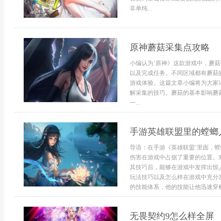
非单纯...
原神蘑菇采集点攻略
小编认为‘原神》这款游戏中，蘑
以及完成任务。不同区域都有蘑菇
游戏体验。这篇文章小编将为大家
解采集的技巧。蘑菇的基本影响蘑
一...
手游英雄联盟里的螳螂
导语：在手游《英雄联盟’里面，
伤害在游戏中占据了重要的位置。
其技巧后，能够在游戏中发挥出惊
玩法技巧以及怎么样在游戏中充分
的技能体系，他的技能让他迅速穿梭于
无畏契约9怎么样全屏