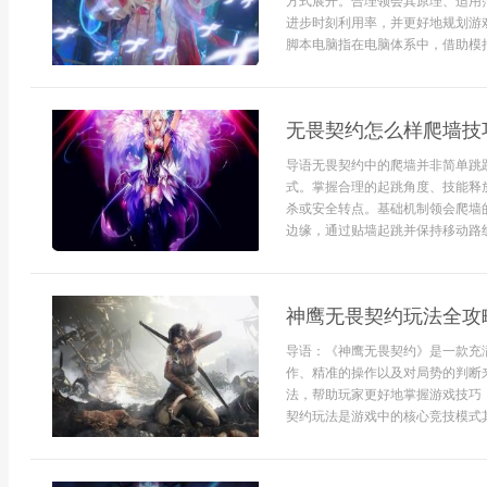
方式展开。合理领会其原理、适用
进步时刻利用率，并更好地规划游
脚本电脑指在电脑体系中，借助模拟
无畏契约怎么样爬墙技
导语无畏契约中的爬墙并非简单跳
式。掌握合理的起跳角度、技能释
杀或安全转点。基础机制领会爬墙
边缘，通过贴墙起跳并保持移动路线键
神鹰无畏契约玩法全攻
导语：《神鹰无畏契约》是一款充
作、精准的操作以及对局势的判断
法，帮助玩家更好地掌握游戏技巧
契约玩法是游戏中的核心竞技模式其