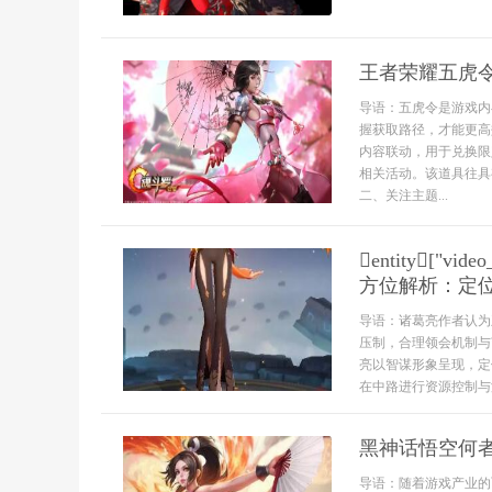
王者荣耀五虎
导语：五虎令是游戏内
握获取路径，才能更高
内容联动，用于兑换限
相关活动。该道具往具
二、关注主题...
entity["vid
方位解析：定
导语：诸葛亮作者认为
压制，合理领会机制与
亮以智谋形象呈现，定
在中路进行资源控制与游
黑神话悟空何者
导语：随着游戏产业的