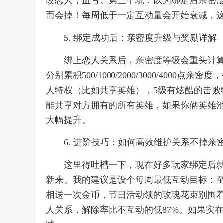
改恋人，血亏。第三个坑：以为绑定后亲密
而会掉！每周低于一定互动量会开始衰减，
5. 绑定成功后：亲密度升级与奖励详解
绑上恋人关系后，亲密度等级会重头计算
分别累积500/1000/2000/3000/40
人特权（比如共享英雄），5级有炫酷的击败
能共享对方拥有的所有英雄，如果你俩英雄池
大幅提升。
6. 进阶技巧：如何高效维护关系不掉亲
这里得吐槽一下，现在好多玩家绑定后
新来。我的建议是设个每周最低互动目标：
相送一次金币，节日活动领的玫瑰花束别囤着
人关系，解除率比不互动的低87%。如果实