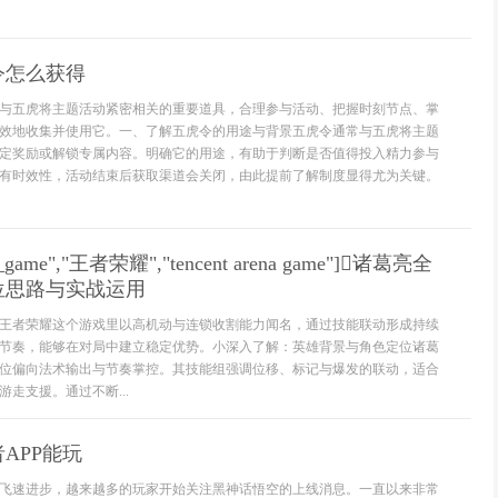
令怎么获得
与五虎将主题活动紧密相关的重要道具，合理参与活动、把握时刻节点、掌
效地收集并使用它。一、了解五虎令的用途与背景五虎令通常与五虎将主题
定奖励或解锁专属内容。明确它的用途，有助于判断是否值得投入精力参与
有时效性，活动结束后获取渠道会关闭，由此提前了解制度显得尤为关键。
eo_game","王者荣耀","tencent arena game"]诸葛亮全
位思路与实战运用
王者荣耀这个游戏里以高机动与连锁收割能力闻名，通过技能联动形成持续
节奏，能够在对局中建立稳定优势。小深入了解：英雄背景与角色定位诸葛
位偏向法术输出与节奏掌控。其技能组强调位移、标记与爆发的联动，适合
走支援。通过不断...
APP能玩
飞速进步，越来越多的玩家开始关注黑神话悟空的上线消息。一直以来非常