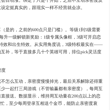
度会自动涨。绑定了只是个开始，之后不互动亲密度反
这设定挺真实的，跟现实一样不经营就会凉。
（是的，之前的600点只是门槛）。等级1到5级需要
00点亲密度，每升一级解锁新奖励：1级专属头像框，3级可开启恋
特效和出生特效。从实用角度说，3级特权最实在——
互补，等于直接多几十个英雄可用，排位pick灵活度
密度
就不怎么互动，亲密度慢慢掉光，最后关系解除还得重
至少一起打三局游戏（不管输赢都有亲密度），每周互
直接送。数据显示，维持周互动量在200点以上的恋
在忙，至少每周登录互相送个金币，能防止亲密度衰