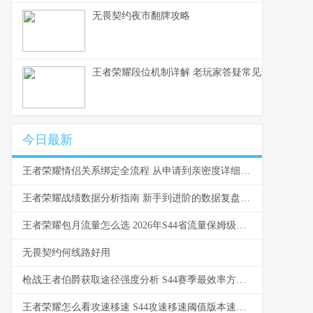
无畏契约夜市翻牌攻略
王者荣耀段位机制详解 老玩家答疑常见误区
今日最新
王者荣耀情侣关系绑定全流程 从申请到亲密度详细操作指南
王者荣耀战绩数据分析指南 新手到进阶的数据复盘技巧
王者荣耀包月流量怎么选 2026年S44省流量保姆级教学
无畏契约何线路好用
枪战王者伯爵获取途径强度分析 S44赛季最效率方法对比
王者荣耀怎么看攻速移速 S44攻速移速阈值版本速报与数据实测指南