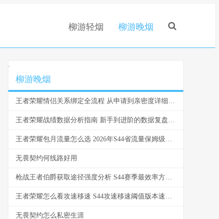
柳游轻烟
柳游晚烟
.
柳游晚烟
王者荣耀情侣关系绑定全流程 从申请到亲密度详细操作指南
王者荣耀战绩数据分析指南 新手到进阶的数据复盘技巧
王者荣耀包月流量怎么选 2026年S44省流量保姆级教学
无畏契约何线路好用
枪战王者伯爵获取途径强度分析 S44赛季最效率方法对比
王者荣耀怎么看攻速移速 S44攻速移速阈值版本速报与数据实测指南
无畏契约怎么私密生涯