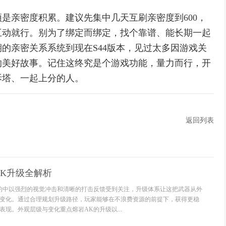
是亲密度积累。建议先集中几天互刷亲密度到600，
互动就行。别为了绑定而绑定，找个靠谱、能长期一起
的亲密关系系统到现在S44版本，见过太多因游戏关
的美好故事。记住这终究是个游戏功能，量力而行，开
拆塔、一起上分的人。
返回列表
K升级全解析
约中以强烈的视觉冲击和清晰的打击反馈受到关注，升级体系让这把武器从外
变化。通过合理规划升级路径，玩家能够在不浪费资源的前提下，获得更稳
现。外观层级与变化重点熔岩AK的升级以...