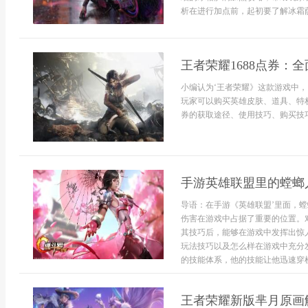
析在进行加点前，起初要了解冰霜萨满
王者荣耀1688点券：
小编认为‘王者荣耀》这款游戏中，
玩家可以购买英雄皮肤、道具、特权
券的获取途径、使用技巧、购买技巧
手游英雄联盟里的螳螂
导语：在手游《英雄联盟’里面，
伤害在游戏中占据了重要的位置。
其技巧后，能够在游戏中发挥出惊
玩法技巧以及怎么样在游戏中充分
的技能体系，他的技能让他迅速穿梭于
王者荣耀新版芈月原画