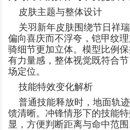
皮肤主题与整体设计
关羽新年皮肤围绕节日祥瑞
偏向喜庆而不浮夸，铠甲纹理
骑细节更加立体。模型比例保
有力量感，整体视觉既符合节
场定位。
技能特效变化解析
普通技能释放时，地面轨迹
馈清晰。冲锋情形下的技能特
显，方便判断距离与命中范围