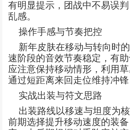
有明显提示，团战中不易误判
乱感。
操作手感与节奏把控
新年皮肤在移动与转向时的
速阶段的音效节奏稳定，有助
应注意保持移动情形，利用草
通过短距离来回走位维持冲锋
实战出装与符文思路
出装路线以移速与坦度为核
前期选择提升移动速度的装备