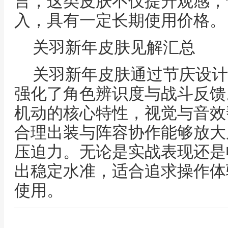
言，这类皮肤不仅提升观感，
入，具有一定长期使用价格。
关羽新年皮肤见解汇总
关羽新年皮肤通过节庆设计
强化了角色辨识度与战斗反馈
机动的核心特性，视觉与音效
合理出装与阵容协作能够放大
压迫力。无论是实战表现还是
出稳定水准，适合追求操作体
使用。