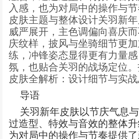
入感，也为对局中的操作与节
皮肤主题与整体设计关羽新年
威严展开，主色调偏向喜庆而
庆纹样，披风与坐骑细节更加
练，冲锋姿态显得更有力量感
氛，也贴合关羽的战场定位。
皮肤全解析：设计细节与实战
导语
关羽新年皮肤以节庆气息与
过造型、特效与音效的整体升
为对局中的操作与节奏提供了