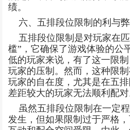
绩。
六、五排段位限制的利与弊
五排段位限制是对玩家在匹
槛”，它确保了游戏体验的公
低的玩家来说，有了这一限制
玩家的压制。然而，这种限制
玩家的自在度，尤其是在五排
差距较大的玩家无法顺利配对
虽然五排段位限制在一定程
发生，但如果限制过于严格，