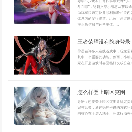
导语不少玩家在寻找腾讯荒野乱斗
斗在哪”，这篇文章小编将从获取
助玩家快速定位并顺利体验相关内
体系内的发行渠道。玩家可通过腾
注正版信息与运营主体。...
王者荣耀没有隐身登录
导语在许多人在线游戏中，玩家常
其中一个重要的功能。然而，小编
家在开启游戏时会面临好友或公会成
怎么样登上暗区突围
导语：想要登上暗区突围并稳定提
完整认知，通过循序推进的方式积
的核心在于进入地图、完成行动并安