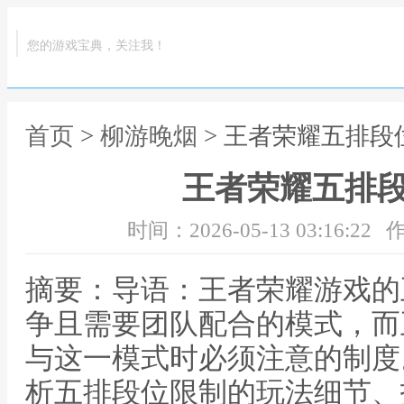
您的游戏宝典，关注我！
首页
>
柳游晚烟
> 王者荣耀五排段
王者荣耀五排
时间：2026-05-13 03:16:22
作
摘要：导语：王者荣耀游戏的
争且需要团队配合的模式，而
与这一模式时必须注意的制度
析五排段位限制的玩法细节、