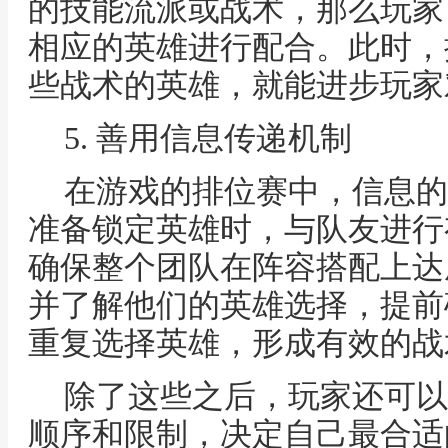
的技能流派或战术，那么玩家
相应的英雄进行配合。此时，
些战术的英雄，就能进步玩家
5. 善用信息传递机制
在游戏的排位赛中，信息的
准备锁定英雄时，与队友进行
确保整个团队在阵容搭配上达
并了解他们的英雄选择，提前
重复选择英雄，形成有效的战
除了这些之后，玩家还可以
顺序和限制，决定自己最合适