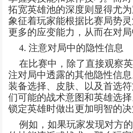
拓宽英雄池的深度则显得尤为
象征着玩家能根据比赛局势灵
更多的应变能力，从而在对局
4. 注意对局中的隐性信息
在比赛中，除了直接观察英
注对局中透露的其他隐性信息
装备选择、皮肤、以及首选符
们可能的战术意图和英雄选择
锁定英雄时做出更加明智的决
例如，如果玩家发现对方的