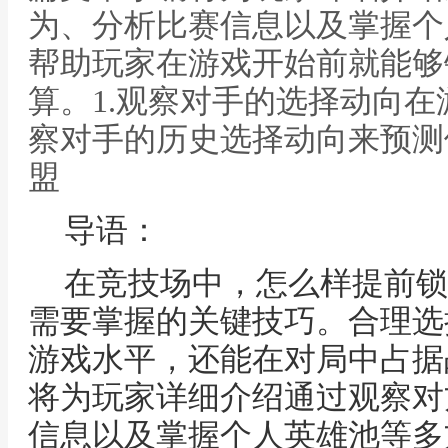
为、分析比赛信息以及掌握个
帮助玩家在游戏开始前就能够
算。1.观察对手的选择动向
察对手的历史选择动向来预测
盟
导语：
在竞技场中，怎么样提前锁
需要掌握的关键技巧。合理选
游戏水平，还能在对局中占据
将为玩家详细介绍通过观察对
信息以及掌握个人英雄池等多