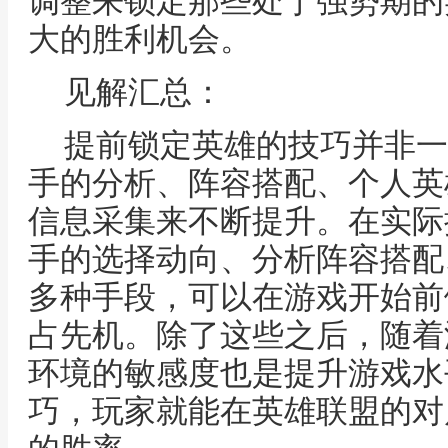
调整来锁定那些处于强势期的
大的胜利机会。
见解汇总：
提前锁定英雄的技巧并非一
手的分析、阵容搭配、个人英
信息采集来不断提升。在实际
手的选择动向、分析阵容搭配
多种手段，可以在游戏开始前
占先机。除了这些之后，随着
环境的敏感度也是提升游戏水
巧，玩家就能在英雄联盟的对