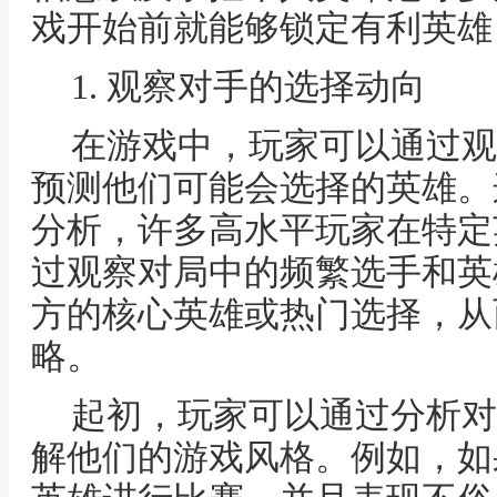
戏开始前就能够锁定有利英雄
1. 观察对手的选择动向
在游戏中，玩家可以通过观
预测他们可能会选择的英雄。
分析，许多高水平玩家在特定
过观察对局中的频繁选手和英
方的核心英雄或热门选择，从
略。
起初，玩家可以通过分析对
解他们的游戏风格。例如，如