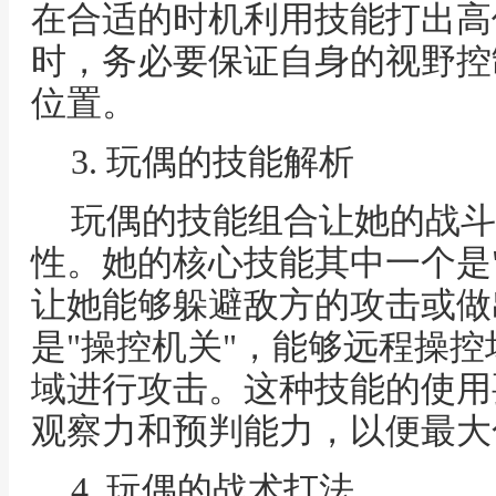
在合适的时机利用技能打出高
时，务必要保证自身的视野控
位置。
3. 玩偶的技能解析
玩偶的技能组合让她的战斗
性。她的核心技能其中一个是
让她能够躲避敌方的攻击或做
是"操控机关"，能够远程操
域进行攻击。这种技能的使用
观察力和预判能力，以便最大
4. 玩偶的战术打法