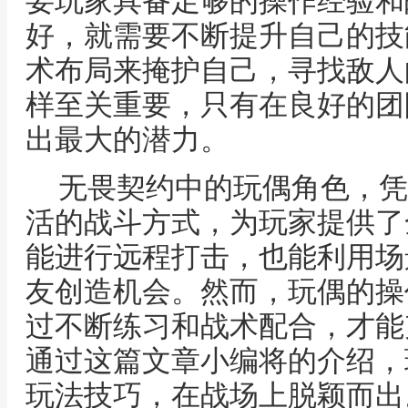
要玩家具备足够的操作经验和
好，就需要不断提升自己的技
术布局来掩护自己，寻找敌人
样至关重要，只有在良好的团
出最大的潜力。
无畏契约中的玩偶角色，凭
活的战斗方式，为玩家提供了
能进行远程打击，也能利用场
友创造机会。然而，玩偶的操
过不断练习和战术配合，才能
通过这篇文章小编将的介绍，
玩法技巧，在战场上脱颖而出