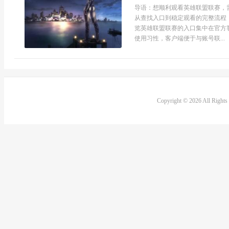
导语：想顺利观看英雄联盟联赛，
从查找入口到稳定观看的完整流程
览英雄联盟联赛的入口集中在官方
使用习性，客户端便于与账号联...
Copyright © 2026 All Right