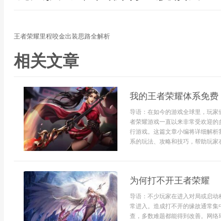
王者荣耀里程咬金出装思路全解析
相关文章
我的王者荣耀体系免费
导语：在如今的游戏全球里，玩家
者荣耀游戏一直以来非常受欢迎的
行游戏。这篇文章小编将详细解析
系的玩法、攻略和技巧，帮助玩家在
为何打不开王者荣耀
导语：不少玩家在进入对局或启动
常进入。造成打不开的缘故通常集
查，多数难题都能得到改善。网络环