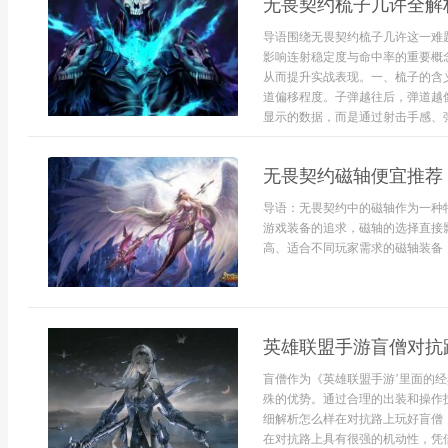
无畏契约梳子几许全解
导语围绕无畏契约梳子几许这一难
影响连射稳定度与命中率的重要概
从而提升实战表现。一、梳子的含
道偏移程度。子弹越往后，弹道越
显示的数据，而是通过射击手感、弹.
无畏契约磁轴便宜推荐
导语：无畏契约中的磁轴作为一种
游戏装备的追求，磁轴的选择直接
高、适合不同玩家需求的磁轴装备，
英雄联盟手游盲僧对抗
盲僧作为《英雄联盟手游’里面的
殊的优势。通过合理的出装和操作
细解析怎么样在对抗路上玩好盲僧
在对抗路上具有很强的机动性，凭