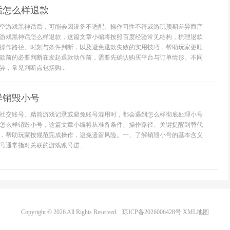
话怎么样退款
空游戏黑神话后，可能会因设备不适配、操作习性不符或游玩预期差异而产
游戏黑神话怎么样退款，这篇文章小编将按照百度经验常见结构，梳理退款
操作路径、时刻与条件判断，以及避免退款失败的实用技巧，帮助玩家更顺
款前的必要判断在发起退款动作前，需要先确认购买平台与订单情形。不同
，常见判断点包括购...
样销毁小号
社交账号、精简游戏记录或避免账号混用时，都会遇到怎么样彻底处理小号
怎么样销毁小号，这篇文章小编将从准备条件、操作路径、关键提醒到替代
，帮助玩家按规范完成操作，避免遗留风险。一、了解销毁小号的基本含义
通常指对关联的游戏账号进...
Copyright © 2026 All Rights Reserved.
琼ICP备2026006428号
XML地图