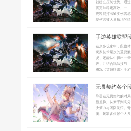
就建立压制优势。通过
害更加稳定高效。一、
更容易打出诚实伤害感
现伤害被大量抵消的情况
手游英雄联盟
在众多玩家中，段位体
玩家技术层次的重要数
况，还能从中得出一些
表，并结合玩法技巧，
概况《英雄联盟》手游段
无畏契约各个段
导语在无畏契约的对局
显差异。从新手到高分
决策力与团队觉悟。青
衡。玩家多依赖个人反