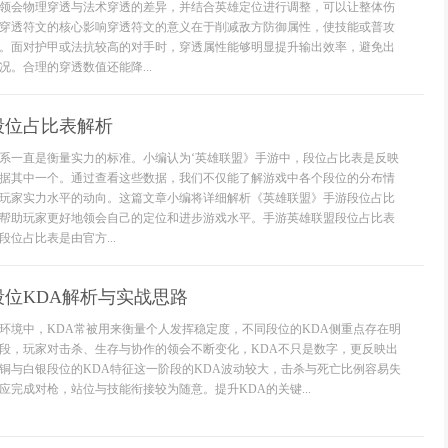
领会物理穿透与法术穿透的差异，并结合英雄定位进行调整，可以让整体伤
穿透符文的核心影响穿透符文的意义在于削减敌方防御属性，使技能或普攻
。面对护甲或法抗较高的对手时，穿透属性能够明显提升输出效率，避免出
。合理的穿透数值还能降...
段位占比表解析
系一直是衡量实力的标准。小编认为‘英雄联盟》手游中，段位占比表是反映
据其中一个。通过查看这些数据，我们不仅能了解游戏中各个段位的分布情
玩家实力水平的动向。这篇文章小编将详细解析《英雄联盟》手游段位占比
帮助玩家更好地领会自己的定位和进步游戏水平。手游英雄联盟段位占比表
位占比表是由官方...
位KDA解析与实战思路
环境中，KDA常被用来衡量个人发挥稳定度，不同段位的KDA侧重点存在明
段，玩家对击杀、生存与协作的领会不断变化，KDA不只是数字，更反映出
铜与白银段位的KDA特征这一阶段的KDA波动较大，击杀与死亡比例容易失
应完成对枪，站位与技能衔接较为随意。提升KDA的关键...