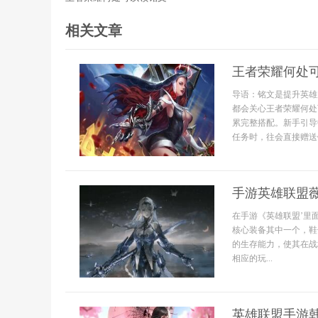
相关文章
王者荣耀何处
导语：铭文是提升英雄
都会关心王者荣耀何处
累完整搭配。新手引导
任务时，往会直接赠送铭
手游英雄联盟
在手游《英雄联盟’里
核心装备其中一个，鞋
的生存能力，使其在战
相应的玩...
英雄联盟手游