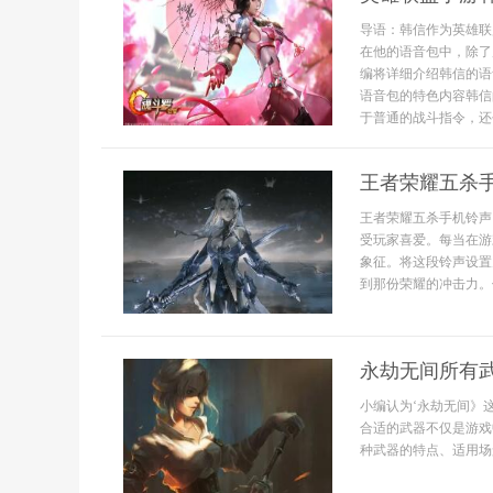
导语：韩信作为英雄联
在他的语音包中，除了
编将详细介绍韩信的语
语音包的特色内容韩信
于普通的战斗指令，还包
王者荣耀五杀
王者荣耀五杀手机铃声
受玩家喜爱。每当在游
象征。将这段铃声设置
到那份荣耀的冲击力。何
永劫无间所有
小编认为‘永劫无间》
合适的武器不仅是游戏
种武器的特点、适用场