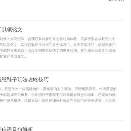
可以领铭文
属性的重要资源，合理获取能够明显改善对局体验。很多玩家在成长经过中
可以领铭文，其实获取途径分布在多个体系中，只要掌握技巧，就能逐步积
中的铭文来源新手阶段是积累基础铭文的重要时期。在完成体系引导和成长
文碎片或成套...
薇恩鞋子玩法攻略技巧
面，薇恩作为一位高机动性、高爆发的射手英雄，深受玩家喜爱。作为薇恩的
子的选择至关重要。合理的鞋子搭配不仅能够进步薇恩的输出，还能增加她
场中更具威胁。这篇文章小编将详细分析薇恩在游戏中的鞋子选择，并提供
韩信语音包解析