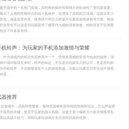
盟手游中的一名热门英雄，其特殊的操作性和强大的机动性广受玩家喜爱。
展示了人物的性格特点和战斗风格外，还增添了游戏的沉浸感。这篇文章小
音包，涵盖语音内容、使用技巧和怎么样提升玩家的游戏体验等方面。韩信
的语音包可以说是为玩家提供了极富代入感的游戏体验。他的语音不仅局限
含了许多富有特...
手机铃声：为玩家的手机添加激情与荣耀
，作为游戏内的标志性音效其中一个，凭借其震撼的音质与热血的旋律，深
戏中成功取得五杀时，铃声的响起，不仅是对玩家实力的认可，更是胜利的
为手机铃声，不仅能够激发个人的游戏热诚，还能让玩家在日常生活中感受
是...
武器推荐
这款游戏中，武器种类繁多，每种武器都有其特殊的技能和玩法，怎么样选择
中获胜的关键，更关乎玩家的战斗风格。这篇文章小编将为大家详细推荐各
景以及战斗技巧，帮助玩家在游戏中充分发挥武器的优势...