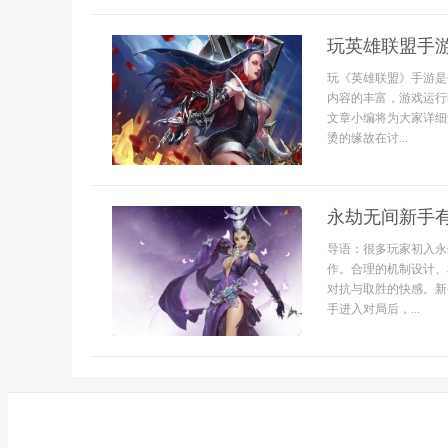
玩英雄联盟手
玩《英雄联盟》手游是
内容的丰富，游戏运行
文章小编将为大家详细
烫的缘故在讨...
永劫无间新手
导语：很多玩家初入永
作。合理的机制设计、
对抗与取胜的快感。新
手进入对局后，...