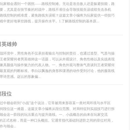
玩家都会遇到一个困扰——路线控制难。无论是攻击敌人还是躲避技能，路
要，尤其是在快节奏的对战中，路线不准往会导致技能失误或错失击杀机
路线控制的精准度，避免路线失误呢？这篇文章小编将为玩家提供一些技巧
中更好地掌控路线，提升操作水平。1.了解路线控制的基本原...
男英雄帅
战环境中，男性角色不仅承担着输出与控制的责任，也通过造型、气质与操
王者荣耀何者男英雄帅这一话题，可以从外观设计、角色性格以及实战表现
兼具颜值与操作魅力的代表人物。一、角色外观与整体气质谈到王者荣耀何
最直观的判断标准。李白以飘逸的身形和潇洒的动作受到讨论，他的服装线
诗意感。赵云的形象偏...
何段位
过中都会听到“小战”这个说法，它常被用来形容某一类对局环境与水平区
何段位这一难题，这篇文章小编将从段位范围、对局特征到实战技巧进行拆
领会这一阶段的玩法重点与提升路线。一、小战概念的由来在玩家交流
内的正式名称，而是一种口头概括。它通常指代基础到进阶之间的排位对局，
与领会...