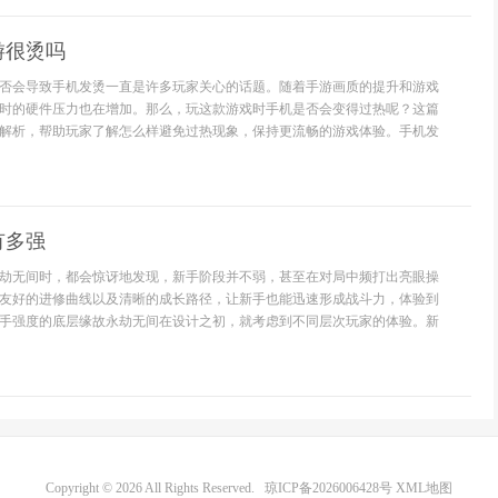
游很烫吗
否会导致手机发烫一直是许多玩家关心的话题。随着手游画质的提升和游戏
时的硬件压力也在增加。那么，玩这款游戏时手机是否会变得过热呢？这篇
解析，帮助玩家了解怎么样避免过热现象，保持更流畅的游戏体验。手机发
有多强
劫无间时，都会惊讶地发现，新手阶段并不弱，甚至在对局中频打出亮眼操
友好的进修曲线以及清晰的成长路径，让新手也能迅速形成战斗力，体验到
手强度的底层缘故永劫无间在设计之初，就考虑到不同层次玩家的体验。新
Copyright © 2026 All Rights Reserved.
琼ICP备2026006428号
XML地图