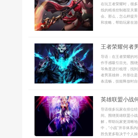
在玩王者荣耀时，很多
线的精准控制都至关重
会。那么，怎么样提升
和攻略，帮助玩家在游戏
王者荣耀何者
导语：在王者荣耀的对
作手感吸引目光。围绕
等角度进行梳理，找到
者男英雄帅，外形往是
条流畅，技能释放时自带
英雄联盟小战
导语很多玩家在排位经
间。围绕英雄联盟小战
解，帮助玩家更清晰地
中，“小战”并非体系
胜负更多取决于个人操作