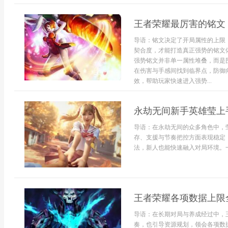
王者荣耀最厉害的铭文
导语：铭文决定了开局属性的上限
契合度，才能打造真正强势的铭文
强势铭文并非单一属性堆叠，而是
在伤害与手感间找到临界点，防御
效，帮助玩家快速进入强势...
永劫无间新手英雄莹上
导语：在永劫无间的众多角色中，
存、支援与节奏把控方面表现稳定
法，新人也能快速融入对局环境。一
王者荣耀各项数据上限
导语：在长期对局与养成经过中，
奏，也引导资源规划，领会各项数