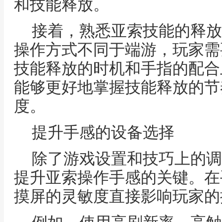
和技能释放。
接着，熟悉亚索技能的释放
操作方式不同于端游，玩家需
技能释放的时机和手指的配合
能够更好地掌握技能释放的节
度。
提升手感的设备选择
除了游戏设置和技巧上的调
提升亚索操作手感的关键。在
摸屏的灵敏度直接影响玩家的