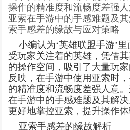
操作的精准度和流畅度差强人
亚索在手游中的手感难题及其
索手感差的缘故与应对策略
小编认为‘英雄联盟手游’
受玩家关注着的英雄，凭借其
的操作空间，吸引了大量玩家
反映，在手游中使用亚索时，
的精准度和流畅度差强人意。
在手游中的手感难题及其解决
更好地掌控亚索，提升操作体
亚索手感差的缘故解析