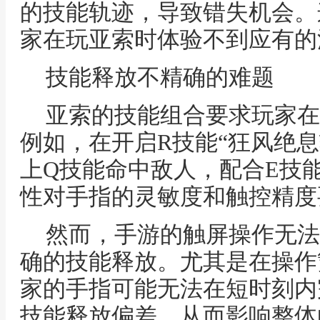
的技能轨迹，导致错失机会。
家在玩亚索时体验不到应有的
技能释放不精确的难题
亚索的技能组合要求玩家在
例如，在开启R技能“狂风绝
上Q技能命中敌人，配合E技
性对手指的灵敏度和触控精度
然而，手游的触屏操作无法
确的技能释放。尤其是在操作
家的手指可能无法在短时刻内
技能释放偏差，从而影响整体