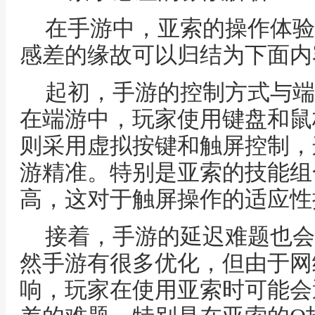
在手游中，亚索的操作体验
感差的缘故可以归结为下面内
起初，手游的控制方式与端
在端游中，玩家使用键盘和鼠
则采用虚拟按键和触屏控制，
游精准。特别是亚索的技能组
高，这对于触屏操作的适应性
接着，手游的延迟难题也会
然手游有很多优化，但由于网
响，玩家在使用亚索时可能会