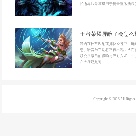
长边界账号等级用于衡量整体活跃度
王者荣耀屏蔽了会怎么
导语在日常匹配或排位经过中，屏
息、语音与互动将不再出现，从而
领会屏蔽后的影响与应对方式。一
在大厅还是对...
Copyright © 2026 All Right