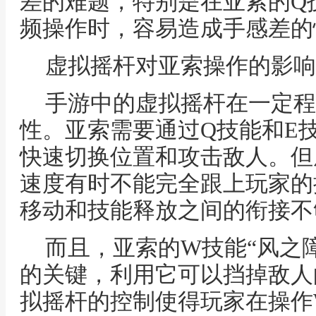
差的难题，特别是在亚索的Q
频操作时，容易造成手感差的
虚拟摇杆对亚索操作的影响
手游中的虚拟摇杆在一定程
性。亚索需要通过Q技能和E
快速切换位置和攻击敌人。但
速度有时不能完全跟上玩家的
移动和技能释放之间的衔接不
而且，亚索的W技能“风之
的关键，利用它可以挡掉敌人
拟摇杆的控制使得玩家在操作