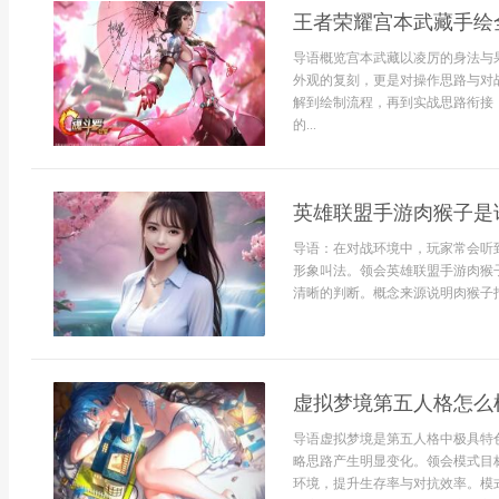
王者荣耀宫本武藏手绘
导语概览宫本武藏以凌厉的身法与
外观的复刻，更是对操作思路与对
解到绘制流程，再到实战思路衔接
的...
英雄联盟手游肉猴子是
导语：在对战环境中，玩家常会听
形象叫法。领会英雄联盟手游肉猴
清晰的判断。概念来源说明肉猴子指
虚拟梦境第五人格怎么
导语虚拟梦境是第五人格中极具特
略思路产生明显变化。领会模式目
环境，提升生存率与对抗效率。模