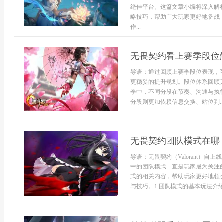
绝佳平台。这篇文章小编将深入解
略技巧，帮助广大玩家更好地备战
作...
无畏契约看上赛季段位
导语：通过回顾上赛季段位表现，
更稳妥的提升规划。段位体系回顾
季中，不同分段在节奏、沟通与执
分段则更加依赖信息交换、站位判..
无畏契约团队模式在哪
导语：无畏契约（Valorant）
中的团队模式一直是玩家最为关注
式的相关内容，帮助玩家更好地领
与技巧。1.团队模式的基本玩法介绍无