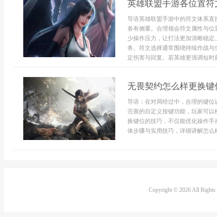
英雄联盟手游各位置符
导语英雄联盟手游中的符文体系直
各有侧重。合理领会符文属性与位
少操作压力，让打法更加清晰稳定
务。符文选择通常围绕持续作战与
定伤害与回复。若英雄更强调短时刻
无畏契约怎么样更换键
导语：在对局经过中，合理的键位
完善的自定义按键功能，玩家可以
换键位的技巧，不仅能优化操作手
体步骤与实用技巧，详细讲解怎么样
Copyright © 2026 All Right