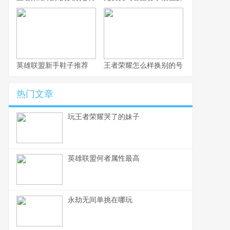
英雄联盟新手鞋子推荐
王者荣耀怎么样换别的号
热门文章
玩王者荣耀哭了的妹子
英雄联盟何者属性最高
永劫无间单挑在哪玩