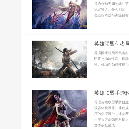
导语永劫无间的战斗节
稳定输入、领会判定、
会连招本质与训练目标
英雄联盟何者
导语围绕对局胜负走向
回复与功能性后，机动
性。机动性为何被视为核
英雄联盟手游
导语英雄联盟手游粉丝
观赛体验展开。通过规
序的交流舞台，让参赛
于非官方高强度对抗之
群体或社区成...