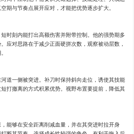
真空期与节奏点展开应对，才能把优势逐步扩大。
，短时刻内能打出高额伤害并附带控制。他的强势期多
势。应对思路在于减少正面硬拼次数，观察被动层数，
期。
在河道一侧被突进。补刀时保持斜向走位，诱使其技能
过短打撤离的方式积累优势。视野布置要提前，降低其
森，能够在安全距离削减血量，并在其突进时拉开身
能打断其节奏。选择成长性较强的角色，有利于拖入后