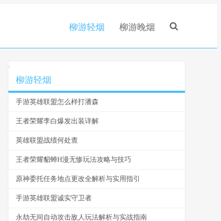
柳游轻烟
柳游晚烟
.
柳游轻烟
手游英雄联盟怎么样打潘森
王者荣耀李白爆发出装详解
英雄联盟战绩何处查
王者荣耀貂蝉H漫无惨玩法攻略与技巧
原神委托任务地点更改全解析与实用指引
手游英雄联盟诚实守卫者
永劫无间自动攻击敌人玩法解析与实战指南