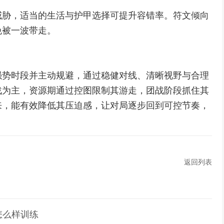
威胁，适当的生活与护甲选择可提升容错率。符文倾向
免被一波带走。
强势时段并主动规避，通过稳健对线、清晰视野与合理
战为主，资源期通过控图限制其游走，团战阶段抓住其
来，能有效降低其压迫感，让对局逐步回到可控节奏，
返回列表
怎么样训练