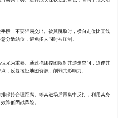
控手段，不要轻易交出。被其跳脸时，横向走位比直线
注意分散站位，避免多人同时被压制。
站位尤为重要。通过抱团控图限制其游走空间，迫使其
特点，反复拉扯地图资源，削弱其影响力。
前排保持合理距离。等其进场后再集中反打，利用其身
有效降低团战风险。