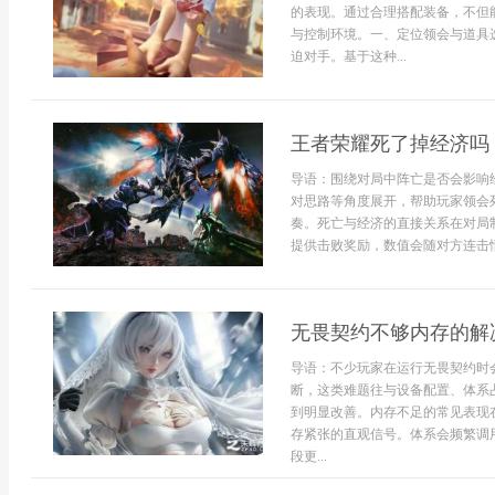
的表现。通过合理搭配装备，不但
与控制环境。一、定位领会与道具
迫对手。基于这种...
王者荣耀死了掉经济吗
导语：围绕对局中阵亡是否会影响
对思路等角度展开，帮助玩家领会
奏。死亡与经济的直接关系在对局
提供击败奖励，数值会随对方连击情
无畏契约不够内存的解
导语：不少玩家在运行无畏契约时
断，这类难题往与设备配置、体系
到明显改善。内存不足的常见表现
存紧张的直观信号。体系会频繁调
段更...