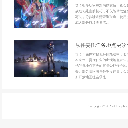
导语很多玩家在对局结束后，都会
战绩何处查的技巧，不仅能帮助复
写法，分步骤讲清查询渠道、使用
成大部分战绩查看需...
原神委托任务地点更改
导语：在探索提瓦特的经过中，委
本迭代，委托任务的出现地点发生
托任务地点更改的背景委托任务地
关。部分旧区域任务密度过高，会
新开放地图往会承接...
Copyright © 2026 All Right