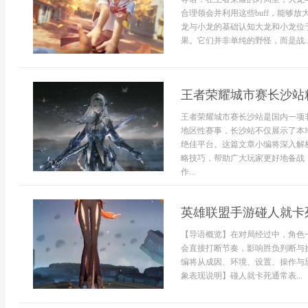
合理领会并利用这些buff，能够
龙与小龙的基础认知大龙和小龙位
果。它们并非单纯的野怪，而是战..
王者荣耀城市赛长沙站
王者荣耀城市赛长沙站是国内一项
地区性赛事，长沙站不仅展示了本
绝佳平台。这篇文章小编将深入解
略技巧，帮助广大玩家更好地备战
作...
英雄联盟手游碰人就卡
【导语概览】在对局经过中，角色
会直接打断节奏，影响胜负判断与
编将从成因、环境、设置、操作与
象表现说明】碰人就卡死通常表...