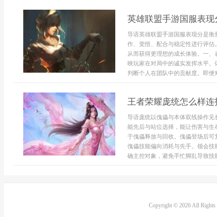
英雄联盟手游国服表现
导语英雄联盟手游国服表现分是衡
作、觉悟、配合与稳定性进行评估
从而获得更理想的成长体验。一、
映玩家在对局中的诚实发挥水平。
判断个人在团队中的贡献度。即便对局
王者荣耀庞统怎么样连
导语庞统以傀儡与本体双线操作见
能先后与站位选择，能让伤害与生
于傀儡释放与回收。傀儡登场后可
傀儡技能偏向消耗与先手。领会技
确主控对象，避免手忙脚乱导致技能断
Copyright © 2026 All Right