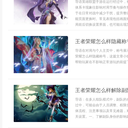
导语英雄联盟手游在运行经过中，
体系卡现象往影响对局节奏与操作
于在日常对战中减少干扰，提升整
能页面更换时。常见表现包括画面
局前后切换设置界面，也可能出现加载
王者荣耀怎么样隐藏称
导语在对局与个人主页中，称号展
荣耀怎么样隐藏称号，这篇文章小
帮助玩家在不影响正常游玩的前提下
王者荣耀怎么样解除副
导语：在多人组队模式中，副队的
过中，可能会由于人员调整、权限
体流程、注意事项以及常见难题，
关设置。一、了解副队身份的影响副