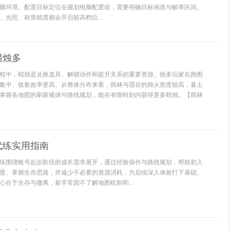
脑环境。配置目标定位在规划电脑配置前，需要明确目标画质与帧率区间。
、光照、材质精度都会开启较高档位...
蜡烛多
程中，蜡烛是兑换道具、解锁动作和提升关系的重要资源。很多玩家在跑图
集中、收集效率更高。从整体分布来看，雨林与霞谷的烛火密度较高，暮土
掌握各地图的刷新规律与路线规划，能在有限时刻内获得更多蜡烛。【雨林
代练实用指南
练围绕账号起步阶段的成长需求展开，通过经验操作与路线规划，帮助初入
度、掌握生存思路，并减少不必要的资源消耗，为后续深入体验打下基础。
心在于生存与撤离，新手常因不了解地图机制和...