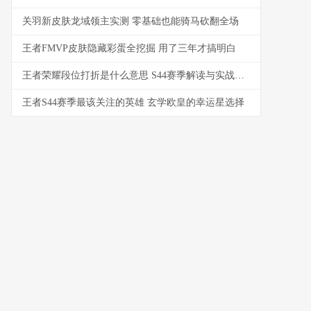
关羽新皮肤龙域领主实测 零基础也能骑马砍翻全场
王者FMVP皮肤隐藏彩蛋全挖掘 用了三年才搞明白
王者荣耀段位打折是什么意思 S44赛季解读与实战影响
王者S44赛季最该关注的英雄 玄学欧皇的幸运星选择