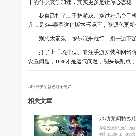
下的什么玄学加速，其实更多是让你心态稳
我自己打了上千把游戏、换过好几台手
尤其是S44赛季这种版本环境下，资源包更
别想太复杂，按步骤来就行，别一边下
打了上千场排位、专注手游安装和网络优
设置问题，10%才是运气问题，别头铁乱点
和平精英的颜色哪个最好
相关文章
永劫无间特效
导语围绕永劫无间的画
帧率稳定输出。这篇文