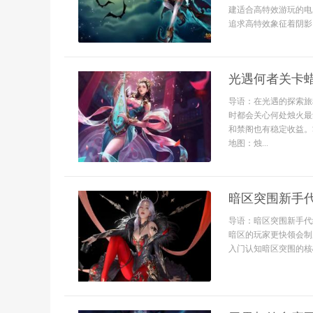
建适合高特效游玩的电
追求高特效象征着阴影
光遇何者关卡
导语：在光遇的探索旅
时都会关心何处烛火最
和禁阁也有稳定收益。
地图：烛...
暗区突围新手
导语：暗区突围新手代
暗区的玩家更快领会制
入门认知暗区突围的核