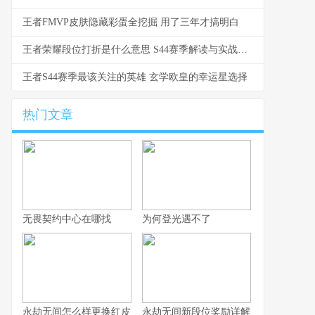
王者FMVP皮肤隐藏彩蛋全挖掘 用了三年才搞明白
王者荣耀段位打折是什么意思 S44赛季解读与实战影响
王者S44赛季最该关注的英雄 玄学欧皇的幸运星选择
热门文章
无畏契约中心在哪找
为何登光遇不了
永劫无间怎么样更换红皮
永劫无间新段位奖励详解