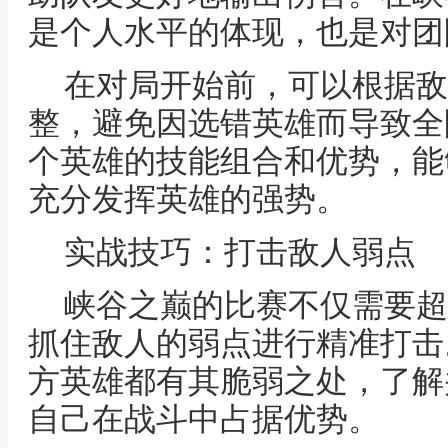
是个人水平的体现，也是对团
在对局开始前，可以根据敌
整，避免因选错英雄而导致全
个英雄的技能组合和优势，能
充分发挥英雄的强势。
实战技巧：打击敌人弱点
峡谷之巅的比赛不仅需要超
抓住敌人的弱点进行精准打击
方英雄都有其脆弱之处，了解
自己在战斗中占据优势。