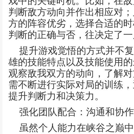
戏中的关键时机。比如，在敌
判断敌方动向并作出相应对；
方的阵容优劣，选择合适的时
判断的正确与否，往决定了一
提升游戏觉悟的方式并不复
雄的技能特点以及技能使用的
观察敌我双方的动向，了解对
需不断进行实际对局的训练，
提升判断力和决策力。
强化团队配合：沟通和协作
虽然个人能力在峡谷之巅中