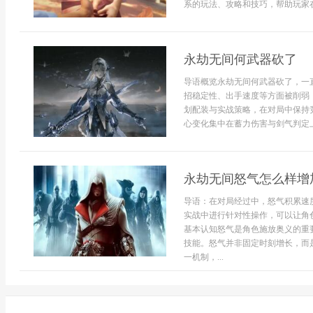
系的玩法、攻略和技巧，帮助玩家在
永劫无间何武器砍了
导语概览永劫无间何武器砍了，一
招稳定性、出手速度等方面被削弱
划配装与实战策略，在对局中保持
心变化集中在蓄力伤害与剑气判定上
永劫无间怒气怎么样增
导语：在对局经过中，怒气积累速
实战中进行针对性操作，可以让角
基本认知怒气是角色施放奥义的重
技能。怒气并非固定时刻增长，而
一机制，...