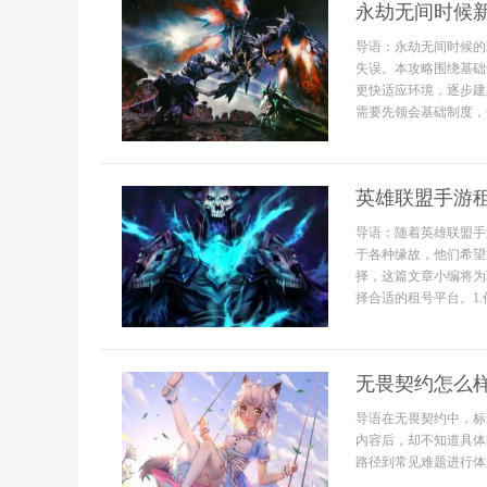
永劫无间时候
导语：永劫无间时候的
失误。本攻略围绕基础
更快适应环境，逐步建
需要先领会基础制度，包
英雄联盟手游
导语：随着英雄联盟手
于各种缘故，他们希望
择，这篇文章小编将为
择合适的租号平台。1.何
无畏契约怎么
导语在无畏契约中，标
内容后，却不知道具体
路径到常见难题进行体