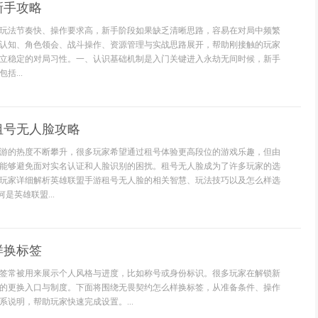
新手攻略
玩法节奏快、操作要求高，新手阶段如果缺乏清晰思路，容易在对局中频繁
认知、角色领会、战斗操作、资源管理与实战思路展开，帮助刚接触的玩家
立稳定的对局习性。一、认识基础机制是入门关键进入永劫无间时候，新手
括...
租号无人脸攻略
游的热度不断攀升，很多玩家希望通过租号体验更高段位的游戏乐趣，但由
能够避免面对实名认证和人脸识别的困扰。租号无人脸成为了许多玩家的选
玩家详细解析英雄联盟手游租号无人脸的相关智慧、玩法技巧以及怎么样选
是英雄联盟...
样换标签
签常被用来展示个人风格与进度，比如称号或身份标识。很多玩家在解锁新
的更换入口与制度。下面将围绕无畏契约怎么样换标签，从准备条件、操作
系说明，帮助玩家快速完成设置。...