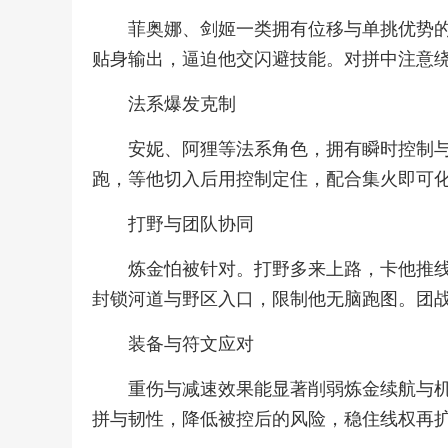
菲奥娜、剑姬一类拥有位移与单挑优势
贴身输出，逼迫他交闪避技能。对拼中注意
法系爆发克制
安妮、阿狸等法系角色，拥有瞬时控制
跑，等他切入后用控制定住，配合集火即可
打野与团队协同
炼金怕被针对。打野多来上路，卡他推
封锁河道与野区入口，限制他无脑跑图。团
装备与符文应对
重伤与减速效果能显著削弱炼金续航与
拼与韧性，降低被控后的风险，稳住线权再