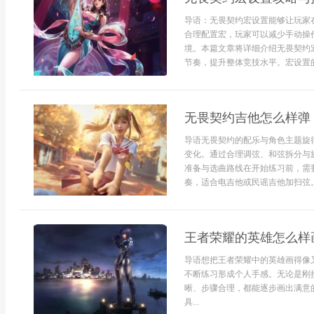
导语：无畏契约宏设置能够让玩家
合理配置宏，玩家可以减少手动操
境。本篇文章将详细介绍无畏契约
节奏，提升整体竞技水平。宏设置的
无畏契约吉他怎么样弹
导语无畏契约的配乐与角色主题旋
变化。通过合理调弦、和弦拆分与
准备与选曲路线在开始练习前，需
奏，适合电吉他或民谣吉他加扫弦。
王者荣耀的英雄怎么样
导语想把王者荣耀中的英雄画得像
不断练习形成个人手感。无论是刚
晰、步骤合理，都能逐步画出满意
具...