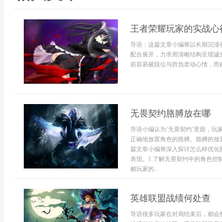
王者荣耀玩家的实战心
导语：这篇文章小编将以长期沉浸
配合展开，力求用清晰结构呈现诚
前容易被段位与胜负牵动心情，而稳
无畏契约胳膊放在哪
导语小编认为‘无畏契约’里面，
正确地放置角色的胳膊。胳膊的放
篇文章小编将深入探讨怎么样优化
表现。1.了解无畏契约中的角色
赖玩家的...
英雄联盟战绩何处查
导语很多玩家在对局结束后，都会