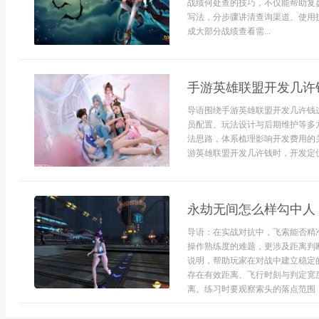
战绩何处查的技巧，不仅能帮助复
写法，分步骤讲清查询渠道、使用
成大部分战绩查看需...
手游英雄联盟开发几许
导语围绕手游英雄联盟开发几许钱
员配置、玩法设计与后期维护等多
法思路，体系梳理影响开发费用的
游英雄联盟开发几许钱时，开发定位
永劫无间怎么样勾中人
导语：在实战对抗中，飞索能否精
操作熟练度的难题，更涉及距离判
说明，帮助玩家在对战中建立稳定
存在有效距离、飞行时刻与判定宽
离。练习时要观察索头的落点范围，而