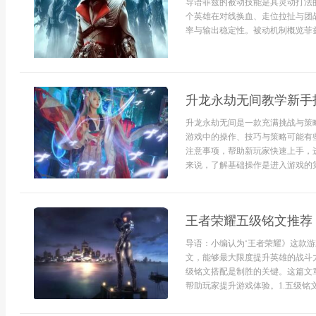
导语菲兹的被动技能是其灵动打法
个英雄在对线换血、走位拉扯与团
率与输出稳定性。被动机制概览菲兹
升龙永劫无间教学新手
升龙永劫无间是一款充满挑战与策
游戏中的操作、技巧与策略可能有
注意事项，帮助新玩家快速上手，
来说，了解基础操作是进入游戏的第一
王者荣耀五级铭文推荐
导语：小编认为‘王者荣耀》这款
文，能够最大限度提升英雄的战斗
级铭文搭配是制胜的关键。这篇文
帮助玩家提升游戏体验。1.五级铭文