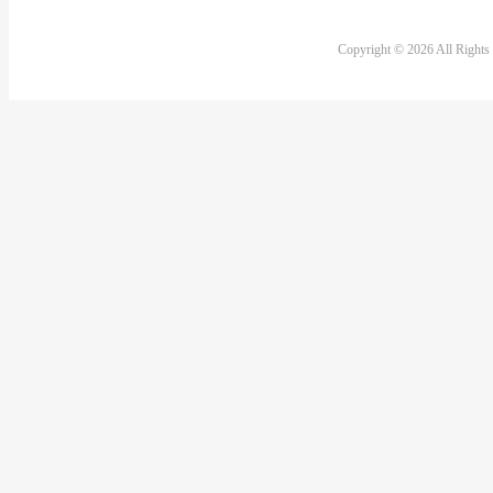
Copyright © 2026 All Right