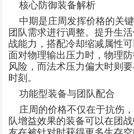
核心防御装备解析
中期是庄周发挥价格的关键
团队需求进行调整。提升生活
战能力，搭配冷却缩减属性可
面对物理输出压力时，物理防
风险，而法术压力偏大时则要
时刻。
功能型装备与团队配合
庄周的价格不仅在于抗伤，
队增益效果的装备可以在团战
友在被针对时获得更多生存空