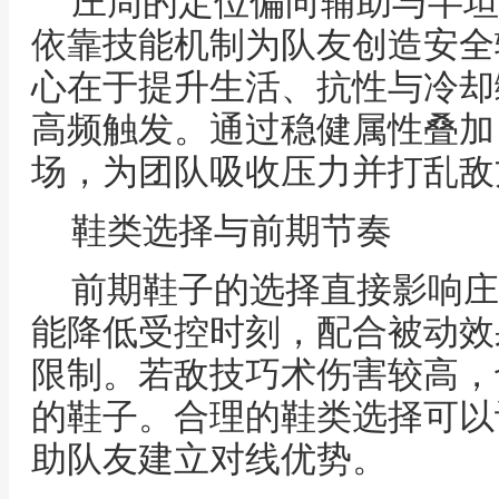
庄周的定位偏向辅助与半坦
依靠技能机制为队友创造安全
心在于提升生活、抗性与冷却
高频触发。通过稳健属性叠加
场，为团队吸收压力并打乱敌
鞋类选择与前期节奏
前期鞋子的选择直接影响庄
能降低受控时刻，配合被动效
限制。若敌技巧术伤害较高，
的鞋子。合理的鞋类选择可以
助队友建立对线优势。