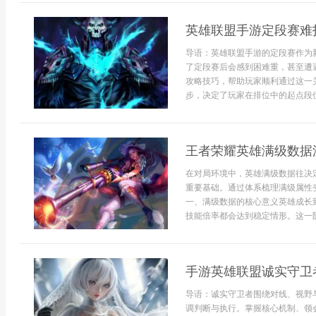
英雄联盟手游定段赛难
导语：英雄联盟手游的定段赛作为
了定段赛后会感到困难重，甚至遭
攻略技巧，帮助玩家顺利通过这一
步，决定了玩家在排位中的起点段位
王者荣耀英雄满级数据
在对局环境中，英雄满级数据往决
重要基础。通过体系梳理满级属性
一、满级数据的核心意义英雄成长
技能倍率都会达到稳定情形。这一阶段
手游英雄联盟诚实守卫
导语：诚实守卫者围绕对线、视野
调判断与执行。掌握核心机制、领