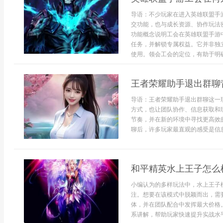
导语：不少玩家在进入英雄联盟手
交功能，也与成长资源、协作玩法
功能概念说明工会在英雄联盟手游
任务，并解锁专属权益。它并非独
使用。领会工会的定位，有助于明确
王者荣耀助手退出群聊
导语：王者荣耀助手退出群聊这一
方式，也让团队协作、信息获取和
节奏，并在新的环境中寻找更高效
聊后，许多玩家最直观的感受是信息
和平精英水上王子怎么
小编认为的多样玩法中，水上王子
注。想要在该模式中脱颖而出，需
体，并在团队配合中发挥最大价格
系讲解，帮助玩家快速提升实战水平。