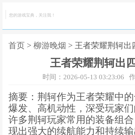
您的游戏宝典，关注我！
首页
>
柳游晚烟
> 王者荣耀荆轲出
王者荣耀荆轲出
时间：2026-05-13 03:23:06
作
摘要：荆轲作为王者荣耀中的
爆发、高机动性，深受玩家们
许多荆轲玩家常用的装备组合
现出强大的续航能力和持续输