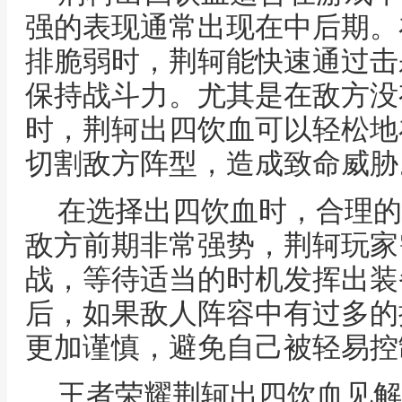
强的表现通常出现在中后期。
排脆弱时，荆轲能快速通过击
保持战斗力。尤其是在敌方没
时，荆轲出四饮血可以轻松地
切割敌方阵型，造成致命威胁
在选择出四饮血时，合理的
敌方前期非常强势，荆轲玩家
战，等待适当的时机发挥出装
后，如果敌人阵容中有过多的
更加谨慎，避免自己被轻易控
王者荣耀荆轲出四饮血见解