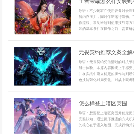
王者荣耀怎么样安装到s
导语：不少玩家在使用设备时会遇
解内存压力，同时保证运行流畅。
作流程、常见难题到使用技巧等方
装的基本条件在操作之前，需要确认
无畏契约推荐文案全解
导语：无畏契约凭借清晰的对抗节
射击体验。本篇内容围绕上手感受
并在实战中建立稳定的操作与判断
色技能强化对局变化。对战中既考验
怎么样登上暗区突围
导语：想要登上暗区突围并稳定提
完整认知，通过循序推进的方式积
的核心在于进入地图、完成行动并安