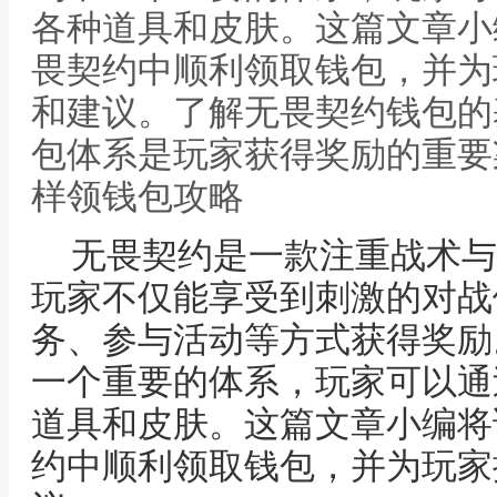
各种道具和皮肤。这篇文章小
畏契约中顺利领取钱包，并为
和建议。了解无畏契约钱包的
包体系是玩家获得奖励的重要
样领钱包攻略
无畏契约是一款注重战术与
玩家不仅能享受到刺激的对战
务、参与活动等方式获得奖励
一个重要的体系，玩家可以通
道具和皮肤。这篇文章小编将
约中顺利领取钱包，并为玩家